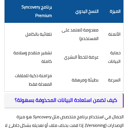
برنامج Syncovery
الميزة
النسخ اليدوي
Premium
معدومة (تعتمد على
الأتمتة
تلقائية بالكامل
المستخدم)
حماية
تشفير متقدم وسلامة
عرضة للخطأ البشري
البيانات
كاملة
مزامنة ذكية للملفات
السرعة
بطيئة ومرهقة
المعدلة فقط
كيف تضمن استعادة البيانات المحذوفة بسهولة؟
الجمال في استخدام برنامج متخصص مثل
Syncovery
هو ميزة
الإصدارات (Versioning). إذا قمت بحذف ملف أو تعديله بشكل خاطئ، لا