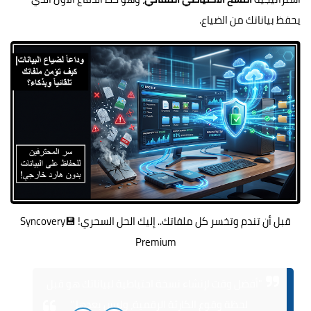
يحفظ بياناتك من الضياع.
قبل أن تندم وتخسر كل ملفاتك.. إليك الحل السحري! 💾Syncovery
Premium
"أفضل وقت لإنشاء نسخة احتياطية لبياناتك هو قبل
لحظة وقوع الكارثة الرقمية، وليس بعدها."