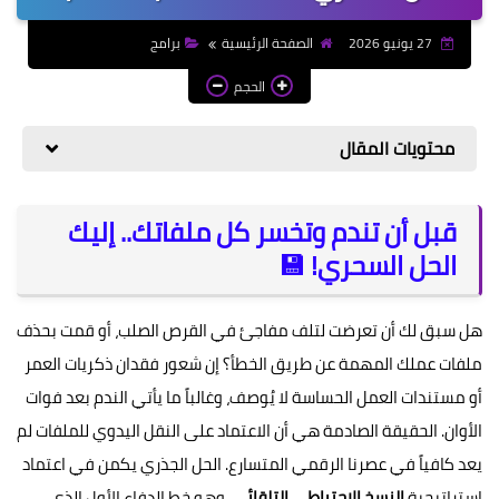
برامح
27 يونيو 2026
الصفحة الرئيسية
برامج
الحجم
تطبيقات
العاب
محتويات المقال
إلكترونيات
قبل أن تندم وتخسر كل ملفاتك.. إليك
الهواتف المحمولة
الحل السحري! 💾
اخبار التقنية
هل سبق لك أن تعرضت لتلف مفاجئ في القرص الصلب، أو قمت بحذف
القناة
ملفات عملك المهمة عن طريق الخطأ؟ إن شعور فقدان ذكريات العمر
أو مستندات العمل الحساسة لا يُوصف، وغالباً ما يأتي الندم بعد فوات
الأوان. الحقيقة الصادمة هي أن الاعتماد على النقل اليدوي للملفات لم
يعد كافياً في عصرنا الرقمي المتسارع. الحل الجذري يكمن في اعتماد
استراتيجية
النسخ الاحتياطي التلقائي
، وهو خط الدفاع الأول الذي