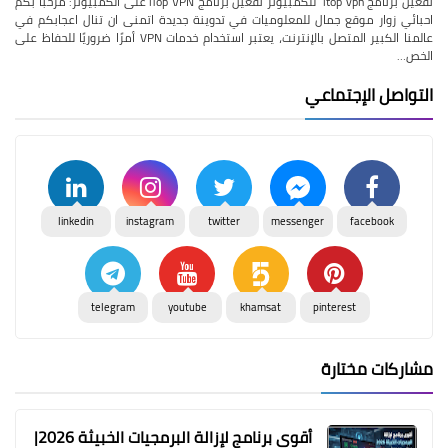
تفعيل برنامج itop vpn للكمبيوتر تفعيل برنامج iTop VPN على الكمبيوتر: مرحبا بكم
احبائي زوار موقع جمال للمعلوميات في تدوينة جديدة اتمنى ان تنال اعجابكم في
عالمنا الكبير المتصل بالإنترنت، يعتبر استخدام خدمات VPN أمرًا ضروريًا للحفاظ على
الخص…
التواصل الإجتماعي
linkedin
instagram
twitter
messenger
facebook
telegram
youtube
khamsat
pinterest
مشاركات مختارة
أقوى برنامج لإزالة البرمجيات الخبيثة 2026|